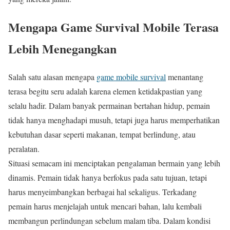
Mengapa Game Survival Mobile Terasa
Lebih Menegangkan
Salah satu alasan mengapa
game mobile survival
menantang
terasa begitu seru adalah karena elemen ketidakpastian yang
selalu hadir. Dalam banyak permainan bertahan hidup, pemain
tidak hanya menghadapi musuh, tetapi juga harus memperhatikan
kebutuhan dasar seperti makanan, tempat berlindung, atau
peralatan.
Situasi semacam ini menciptakan pengalaman bermain yang lebih
dinamis. Pemain tidak hanya berfokus pada satu tujuan, tetapi
harus menyeimbangkan berbagai hal sekaligus. Terkadang
pemain harus menjelajah untuk mencari bahan, lalu kembali
membangun perlindungan sebelum malam tiba. Dalam kondisi