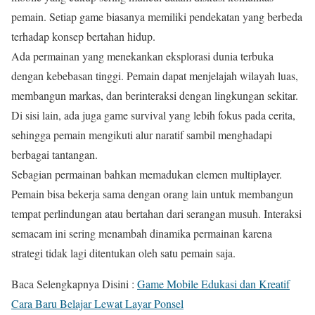
pemain. Setiap game biasanya memiliki pendekatan yang berbeda
terhadap konsep bertahan hidup.
Ada permainan yang menekankan eksplorasi dunia terbuka
dengan kebebasan tinggi. Pemain dapat menjelajah wilayah luas,
membangun markas, dan berinteraksi dengan lingkungan sekitar.
Di sisi lain, ada juga game survival yang lebih fokus pada cerita,
sehingga pemain mengikuti alur naratif sambil menghadapi
berbagai tantangan.
Sebagian permainan bahkan memadukan elemen multiplayer.
Pemain bisa bekerja sama dengan orang lain untuk membangun
tempat perlindungan atau bertahan dari serangan musuh. Interaksi
semacam ini sering menambah dinamika permainan karena
strategi tidak lagi ditentukan oleh satu pemain saja.
Baca Selengkapnya Disini :
Game Mobile Edukasi dan Kreatif
Cara Baru Belajar Lewat Layar Ponsel