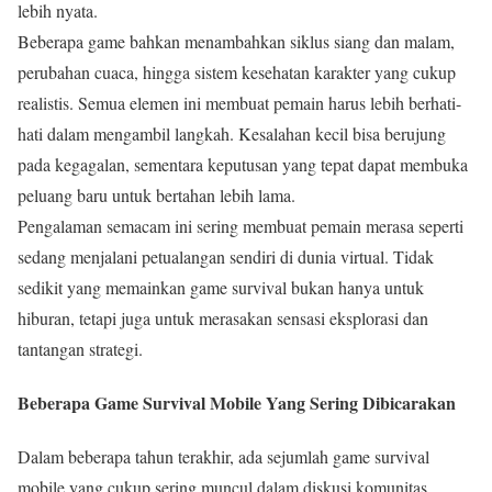
lebih nyata.
Beberapa game bahkan menambahkan siklus siang dan malam,
perubahan cuaca, hingga sistem kesehatan karakter yang cukup
realistis. Semua elemen ini membuat pemain harus lebih berhati-
hati dalam mengambil langkah. Kesalahan kecil bisa berujung
pada kegagalan, sementara keputusan yang tepat dapat membuka
peluang baru untuk bertahan lebih lama.
Pengalaman semacam ini sering membuat pemain merasa seperti
sedang menjalani petualangan sendiri di dunia virtual. Tidak
sedikit yang memainkan game survival bukan hanya untuk
hiburan, tetapi juga untuk merasakan sensasi eksplorasi dan
tantangan strategi.
Beberapa Game Survival Mobile Yang Sering Dibicarakan
Dalam beberapa tahun terakhir, ada sejumlah game survival
mobile yang cukup sering muncul dalam diskusi komunitas