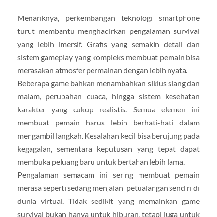
Menariknya, perkembangan teknologi smartphone
turut membantu menghadirkan pengalaman survival
yang lebih imersif. Grafis yang semakin detail dan
sistem gameplay yang kompleks membuat pemain bisa
merasakan atmosfer permainan dengan lebih nyata.
Beberapa game bahkan menambahkan siklus siang dan
malam, perubahan cuaca, hingga sistem kesehatan
karakter yang cukup realistis. Semua elemen ini
membuat pemain harus lebih berhati-hati dalam
mengambil langkah. Kesalahan kecil bisa berujung pada
kegagalan, sementara keputusan yang tepat dapat
membuka peluang baru untuk bertahan lebih lama.
Pengalaman semacam ini sering membuat pemain
merasa seperti sedang menjalani petualangan sendiri di
dunia virtual. Tidak sedikit yang memainkan game
survival bukan hanya untuk hiburan, tetapi juga untuk