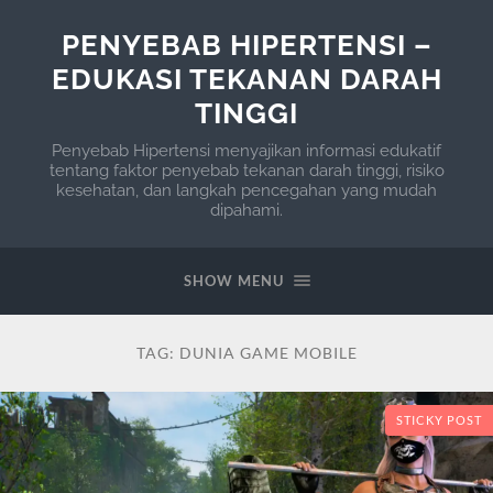
PENYEBAB HIPERTENSI –
EDUKASI TEKANAN DARAH
TINGGI
Penyebab Hipertensi menyajikan informasi edukatif
tentang faktor penyebab tekanan darah tinggi, risiko
kesehatan, dan langkah pencegahan yang mudah
dipahami.
SHOW MENU
TAG:
DUNIA GAME MOBILE
STICKY POST