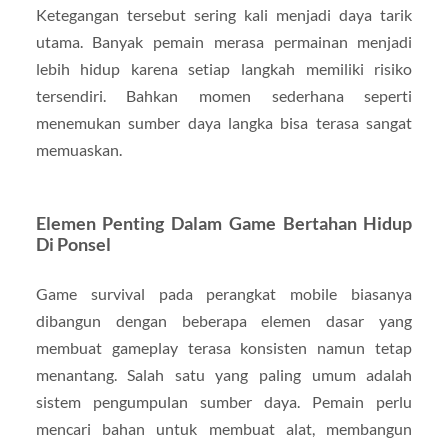
Ketegangan tersebut sering kali menjadi daya tarik
utama. Banyak pemain merasa permainan menjadi
lebih hidup karena setiap langkah memiliki risiko
tersendiri. Bahkan momen sederhana seperti
menemukan sumber daya langka bisa terasa sangat
memuaskan.
Elemen Penting Dalam Game Bertahan Hidup
Di Ponsel
Game survival pada perangkat mobile biasanya
dibangun dengan beberapa elemen dasar yang
membuat gameplay terasa konsisten namun tetap
menantang. Salah satu yang paling umum adalah
sistem pengumpulan sumber daya. Pemain perlu
mencari bahan untuk membuat alat, membangun