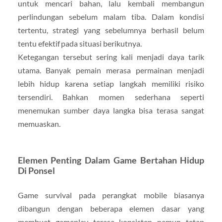
untuk mencari bahan, lalu kembali membangun
perlindungan sebelum malam tiba. Dalam kondisi
tertentu, strategi yang sebelumnya berhasil belum
tentu efektif pada situasi berikutnya.
Ketegangan tersebut sering kali menjadi daya tarik
utama. Banyak pemain merasa permainan menjadi
lebih hidup karena setiap langkah memiliki risiko
tersendiri. Bahkan momen sederhana seperti
menemukan sumber daya langka bisa terasa sangat
memuaskan.
Elemen Penting Dalam Game Bertahan Hidup
Di Ponsel
Game survival pada perangkat mobile biasanya
dibangun dengan beberapa elemen dasar yang
membuat gameplay terasa konsisten namun tetap