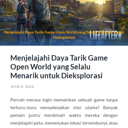
Menjelajahi Daya Tarik Game
Open World yang Selalu
Menarik untuk Dieksplorasi
JUNE 8, 2026
Pernah merasa ingin memainkan sebuah game tanpa
terburu-buru menyelesaikan misi utama? Banyak
pemain justru menikmati waktu mereka dengan
menjelajahi peta, menemukan lokasi tersembunyi, atau