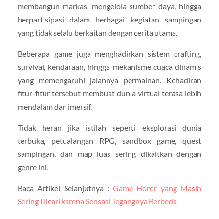
membangun markas, mengelola sumber daya, hingga
berpartisipasi dalam berbagai kegiatan sampingan
yang tidak selalu berkaitan dengan cerita utama.
Beberapa game juga menghadirkan sistem crafting,
survival, kendaraan, hingga mekanisme cuaca dinamis
yang memengaruhi jalannya permainan. Kehadiran
fitur-fitur tersebut membuat dunia virtual terasa lebih
mendalam dan imersif.
Tidak heran jika istilah seperti eksplorasi dunia
terbuka, petualangan RPG, sandbox game, quest
sampingan, dan map luas sering dikaitkan dengan
genre ini.
Baca Artikel Selanjutnya :
Game Horor yang Masih
Sering Dicari karena Sensasi Tegangnya Berbeda