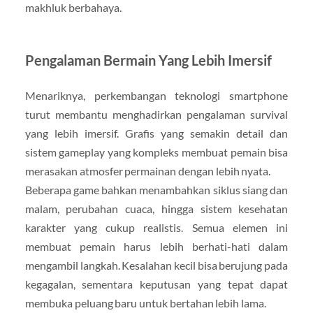
makhluk berbahaya.
Pengalaman Bermain Yang Lebih Imersif
Menariknya, perkembangan teknologi smartphone
turut membantu menghadirkan pengalaman survival
yang lebih imersif. Grafis yang semakin detail dan
sistem gameplay yang kompleks membuat pemain bisa
merasakan atmosfer permainan dengan lebih nyata.
Beberapa game bahkan menambahkan siklus siang dan
malam, perubahan cuaca, hingga sistem kesehatan
karakter yang cukup realistis. Semua elemen ini
membuat pemain harus lebih berhati-hati dalam
mengambil langkah. Kesalahan kecil bisa berujung pada
kegagalan, sementara keputusan yang tepat dapat
membuka peluang baru untuk bertahan lebih lama.