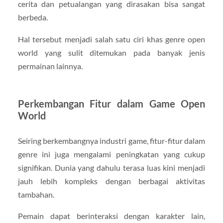
cerita dan petualangan yang dirasakan bisa sangat
berbeda.
Hal tersebut menjadi salah satu ciri khas genre open
world yang sulit ditemukan pada banyak jenis
permainan lainnya.
Perkembangan Fitur dalam Game Open
World
Seiring berkembangnya industri game, fitur-fitur dalam
genre ini juga mengalami peningkatan yang cukup
signifikan. Dunia yang dahulu terasa luas kini menjadi
jauh lebih kompleks dengan berbagai aktivitas
tambahan.
Pemain dapat berinteraksi dengan karakter lain,