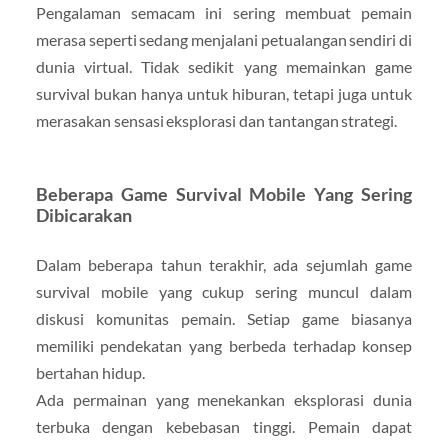
Pengalaman semacam ini sering membuat pemain
merasa seperti sedang menjalani petualangan sendiri di
dunia virtual. Tidak sedikit yang memainkan game
survival bukan hanya untuk hiburan, tetapi juga untuk
merasakan sensasi eksplorasi dan tantangan strategi.
Beberapa Game Survival Mobile Yang Sering
Dibicarakan
Dalam beberapa tahun terakhir, ada sejumlah game
survival mobile yang cukup sering muncul dalam
diskusi komunitas pemain. Setiap game biasanya
memiliki pendekatan yang berbeda terhadap konsep
bertahan hidup.
Ada permainan yang menekankan eksplorasi dunia
terbuka dengan kebebasan tinggi. Pemain dapat