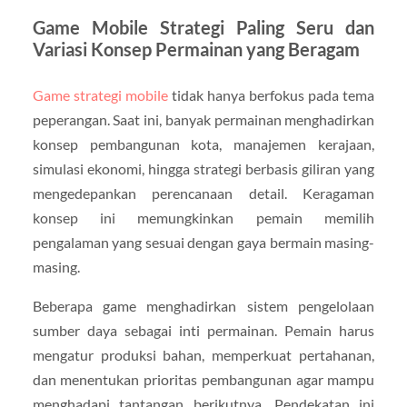
Game Mobile Strategi Paling Seru dan
Variasi Konsep Permainan yang Beragam
Game strategi mobile
tidak hanya berfokus pada tema
peperangan. Saat ini, banyak permainan menghadirkan
konsep pembangunan kota, manajemen kerajaan,
simulasi ekonomi, hingga strategi berbasis giliran yang
mengedepankan perencanaan detail. Keragaman
konsep ini memungkinkan pemain memilih
pengalaman yang sesuai dengan gaya bermain masing-
masing.
Beberapa game menghadirkan sistem pengelolaan
sumber daya sebagai inti permainan. Pemain harus
mengatur produksi bahan, memperkuat pertahanan,
dan menentukan prioritas pembangunan agar mampu
menghadapi tantangan berikutnya. Pendekatan ini