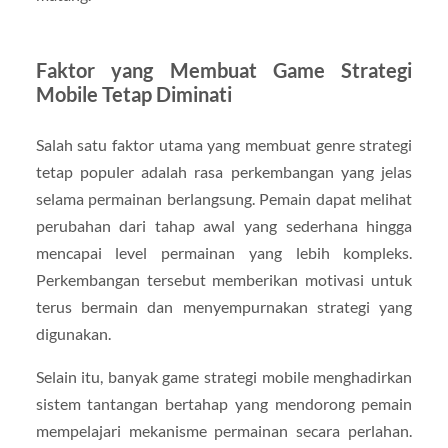
Faktor yang Membuat Game Strategi
Mobile Tetap Diminati
Salah satu faktor utama yang membuat genre strategi
tetap populer adalah rasa perkembangan yang jelas
selama permainan berlangsung. Pemain dapat melihat
perubahan dari tahap awal yang sederhana hingga
mencapai level permainan yang lebih kompleks.
Perkembangan tersebut memberikan motivasi untuk
terus bermain dan menyempurnakan strategi yang
digunakan.
Selain itu, banyak game strategi mobile menghadirkan
sistem tantangan bertahap yang mendorong pemain
mempelajari mekanisme permainan secara perlahan.