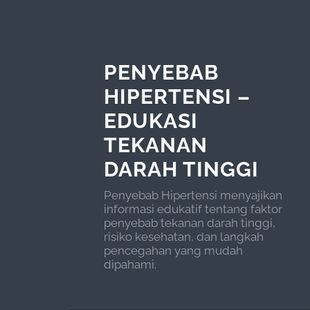
PENYEBAB
HIPERTENSI –
EDUKASI
TEKANAN
DARAH TINGGI
Penyebab Hipertensi menyajikan
informasi edukatif tentang faktor
penyebab tekanan darah tinggi,
risiko kesehatan, dan langkah
pencegahan yang mudah
dipahami.