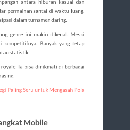
mpangan antara hiburan kasual dan
adar permainan santai di waktu luang.
tisipasi dalam turnamen daring.
ng genre ini makin dikenal. Meski
si kompetitifnya. Banyak yang tetap
au statistik.
royale. Ia bisa dinikmati di berbagai
masing.
egi Paling Seru untuk Mengasah Pola
angkat Mobile