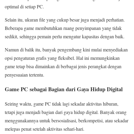
optimal di setiap PC.
Selain itu, ukuran file yang cukup besar juga menjadi perhatian.
Beberapa game membutuhkan ruang penyimpanan yang tidak
sedikit, sehingga pemain perlu mengatur kapasitas dengan baik.
Namun di balik itu, banyak pengembang kini mulai menyediakan
opsi pengaturan grafis yang fleksibel. Hal ini memungkinkan
game tetap bisa dimainkan di berbagai jenis perangkat dengan
penyesuaian tertentu.
Game PC sebagai Bagian dari Gaya Hidup Digital
Seiring waktu, game PC tidak lagi sekadar aktivitas hiburan,
tetapi juga menjadi bagian dari gaya hidup digital. Banyak orang
menggunakannya untuk bersosialisasi, berkompetisi, atau sekadar
melepas penat setelah aktivitas sehari-hari.