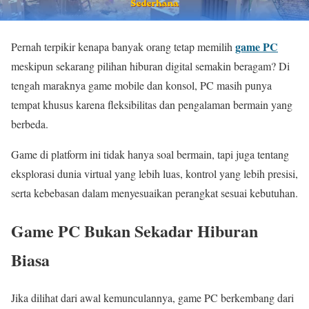
game PC
Pernah terpikir kenapa banyak orang tetap memilih
meskipun sekarang pilihan hiburan digital semakin beragam? Di
tengah maraknya game mobile dan konsol, PC masih punya
tempat khusus karena fleksibilitas dan pengalaman bermain yang
berbeda.
Game di platform ini tidak hanya soal bermain, tapi juga tentang
eksplorasi dunia virtual yang lebih luas, kontrol yang lebih presisi,
serta kebebasan dalam menyesuaikan perangkat sesuai kebutuhan.
Game PC Bukan Sekadar Hiburan
Biasa
Jika dilihat dari awal kemunculannya, game PC berkembang dari