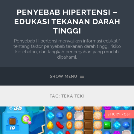
PENYEBAB HIPERTENSI –
EDUKASI TEKANAN DARAH
TINGGI
Penyebab Hipertensi menyajikan informasi edukatif
tentang faktor penyebab tekanan darah tinggi, risiko
kesehatan, dan langkah pencegahan yang mudah
dipahami.
SHOW MENU
TAG:
TEKA TEKI
STICKY POST