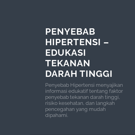
PENYEBAB
HIPERTENSI –
EDUKASI
TEKANAN
DARAH TINGGI
Penyebab Hipertensi menyajikan
informasi edukatif tentang faktor
penyebab tekanan darah tinggi,
risiko kesehatan, dan langkah
pencegahan yang mudah
dipahami.