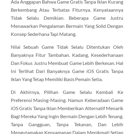
Ada Anggapan Bahwa Game Gratis Tanpa Iklan Kurang
Berkembang Atau Terbatas Fiturnya. Kenyataannya
Tidak Selalu Demikian. Beberapa Game Justru
Menawarkan Pengalaman Bermain Yang Solid Dengan
Konsep Sederhana Tapi Matang.
Nilai Sebuah Game Tidak Selalu Ditentukan Oleh
Banyaknya Fitur Tambahan. Kadang, Kesederhanaan
Dan Fokus Justru Membuat Game Lebih Berkesan. Hal
Ini Terlihat Dari Banyaknya Game iOS Gratis Tanpa
Iklan Yang Tetap Memiliki Basis Pemain Setia.
Di Akhirnya, Pilihan Game Selalu Kembali Ke
Preferensi Masing-Masing. Namun Keberadaan Game
iOS Gratis Tanpa Iklan Memberikan Alternatif Menarik
Bagi Mereka Yang Ingin Bermain Dengan Lebih Tenang.
Tanpa Gangguan, Tanpa Tekanan, Dan Lebih
Mengutamakan Kenyamanan Dalam Menikmati Setiap