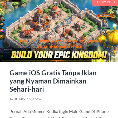
STICKY POST
Game iOS Gratis Tanpa Iklan
yang Nyaman Dimainkan
Sehari-hari
JANUARY 30, 2026
Pernah Ada Momen Ketika Ingin Main Game Di iPhone