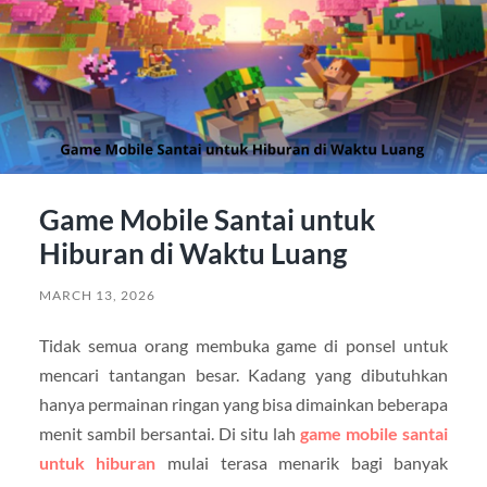
Game Mobile Santai untuk
Hiburan di Waktu Luang
MARCH 13, 2026
Tidak semua orang membuka game di ponsel untuk
mencari tantangan besar. Kadang yang dibutuhkan
hanya permainan ringan yang bisa dimainkan beberapa
menit sambil bersantai. Di situ lah
game mobile santai
untuk hiburan
mulai terasa menarik bagi banyak