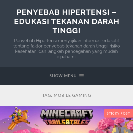
PENYEBAB HIPERTENSI –
EDUKASI TEKANAN DARAH
TINGGI
Penyebab Hipertensi menyajikan informasi edukatif
tentang faktor penyebab tekanan darah tinggi, risiko
kesehatan, dan langkah pencegahan yang mudah
dipahami.
SHOW MENU
TAG:
MOBILE GAMING
STICKY POST