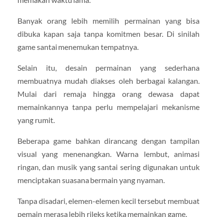
Banyak orang lebih memilih permainan yang bisa
dibuka kapan saja tanpa komitmen besar. Di sinilah
game santai menemukan tempatnya.
Selain itu, desain permainan yang sederhana
membuatnya mudah diakses oleh berbagai kalangan.
Mulai dari remaja hingga orang dewasa dapat
memainkannya tanpa perlu mempelajari mekanisme
yang rumit.
Beberapa game bahkan dirancang dengan tampilan
visual yang menenangkan. Warna lembut, animasi
ringan, dan musik yang santai sering digunakan untuk
menciptakan suasana bermain yang nyaman.
Tanpa disadari, elemen-elemen kecil tersebut membuat
pemain merasa lebih rileks ketika memainkan game.