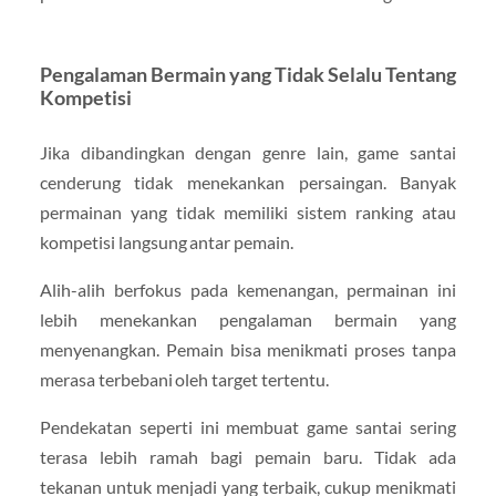
Pengalaman Bermain yang Tidak Selalu Tentang
Kompetisi
Jika dibandingkan dengan genre lain, game santai
cenderung tidak menekankan persaingan. Banyak
permainan yang tidak memiliki sistem ranking atau
kompetisi langsung antar pemain.
Alih-alih berfokus pada kemenangan, permainan ini
lebih menekankan pengalaman bermain yang
menyenangkan. Pemain bisa menikmati proses tanpa
merasa terbebani oleh target tertentu.
Pendekatan seperti ini membuat game santai sering
terasa lebih ramah bagi pemain baru. Tidak ada
tekanan untuk menjadi yang terbaik, cukup menikmati