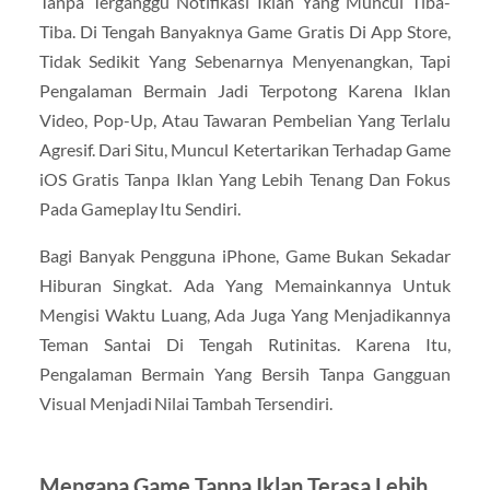
Tanpa Terganggu Notifikasi Iklan Yang Muncul Tiba-
Tiba. Di Tengah Banyaknya Game Gratis Di App Store,
Tidak Sedikit Yang Sebenarnya Menyenangkan, Tapi
Pengalaman Bermain Jadi Terpotong Karena Iklan
Video, Pop-Up, Atau Tawaran Pembelian Yang Terlalu
Agresif. Dari Situ, Muncul Ketertarikan Terhadap Game
iOS Gratis Tanpa Iklan Yang Lebih Tenang Dan Fokus
Pada Gameplay Itu Sendiri.
Bagi Banyak Pengguna iPhone, Game Bukan Sekadar
Hiburan Singkat. Ada Yang Memainkannya Untuk
Mengisi Waktu Luang, Ada Juga Yang Menjadikannya
Teman Santai Di Tengah Rutinitas. Karena Itu,
Pengalaman Bermain Yang Bersih Tanpa Gangguan
Visual Menjadi Nilai Tambah Tersendiri.
Mengapa Game Tanpa Iklan Terasa Lebih