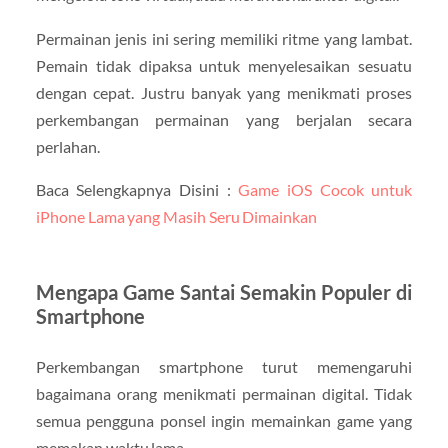
Permainan jenis ini sering memiliki ritme yang lambat.
Pemain tidak dipaksa untuk menyelesaikan sesuatu
dengan cepat. Justru banyak yang menikmati proses
perkembangan permainan yang berjalan secara
perlahan.
Baca Selengkapnya Disini :
Game iOS Cocok untuk
iPhone Lama yang Masih Seru Dimainkan
Mengapa Game Santai Semakin Populer di
Smartphone
Perkembangan smartphone turut memengaruhi
bagaimana orang menikmati permainan digital. Tidak
semua pengguna ponsel ingin memainkan game yang
memakan waktu lama.