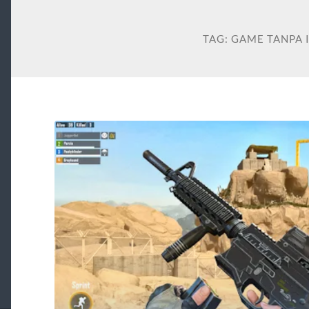
TAG:
GAME TANPA 