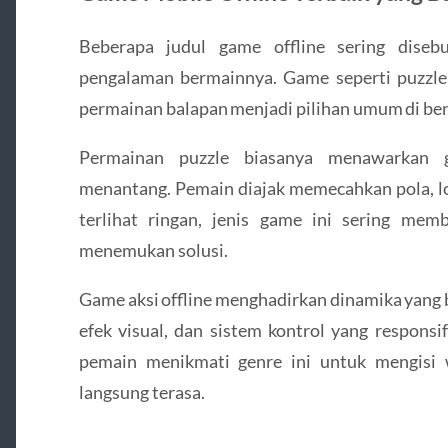
Beberapa judul game offline sering disebu
pengalaman bermainnya. Game seperti puzzle m
permainan balapan menjadi pilihan umum di ber
Permainan puzzle biasanya menawarkan g
menantang. Pemain diajak memecahkan pola, log
terlihat ringan, jenis game ini sering me
menemukan solusi.
Game aksi offline menghadirkan dinamika yang 
efek visual, dan sistem kontrol yang respons
pemain menikmati genre ini untuk mengisi 
langsung terasa.