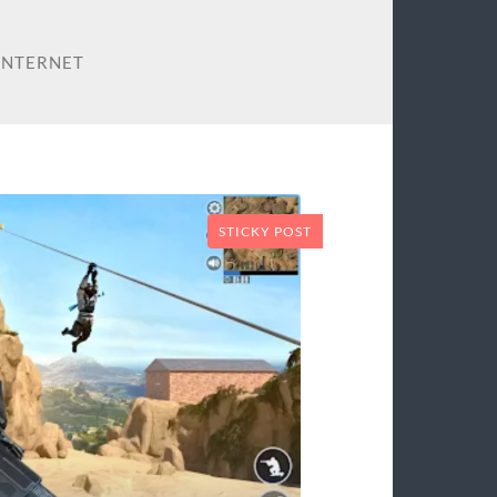
INTERNET
STICKY POST