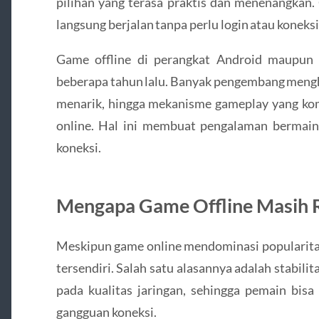
pilihan yang terasa praktis dan menenangkan
langsung berjalan tanpa perlu login atau koneks
Game offline di perangkat Android maupun
beberapa tahun lalu. Banyak pengembang menghad
menarik, hingga mekanisme gameplay yang kom
online. Hal ini membuat pengalaman bermain 
koneksi.
Mengapa Game Offline Masih R
Meskipun game online mendominasi popularitas
tersendiri. Salah satu alasannya adalah stabilit
pada kualitas jaringan, sehingga pemain bis
gangguan koneksi.