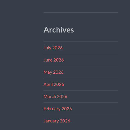
Archives
July 2026
June 2026
May 2026
April 2026
March 2026
February 2026
January 2026