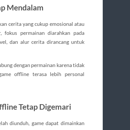
ap Mendalam
an cerita yang cukup emosional atau
er, fokus permainan diarahkan pada
vel, dan alur cerita dirancang untuk
ubung dengan permainan karena tidak
game offline terasa lebih personal
line Tetap Digemari
elah diunduh, game dapat dimainkan