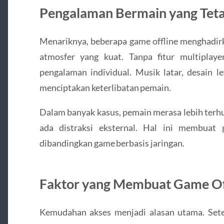
Pengalaman Bermain yang Tet
Menariknya, beberapa game offline menghadirk
atmosfer yang kuat. Tanpa fitur multiplay
pengalaman individual. Musik latar, desain le
menciptakan keterlibatan pemain.
Dalam banyak kasus, pemain merasa lebih terh
ada distraksi eksternal. Hal ini membuat 
dibandingkan game berbasis jaringan.
Faktor yang Membuat Game Off
Kemudahan akses menjadi alasan utama. Set