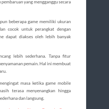
tau pembaruan yang mengganggu secara
ipun beberapa game memiliki ukuran
 dan cocok untuk perangkat dengan
ine dapat diakses oleh lebih banyak
ncang lebih sederhana. Tanpa fitur
 kenyamanan pemain. Hal ini membuat
aru.
 mengingat masa ketika game mobile
masih terasa menyenangkan hingga
sederhana dan langsung.