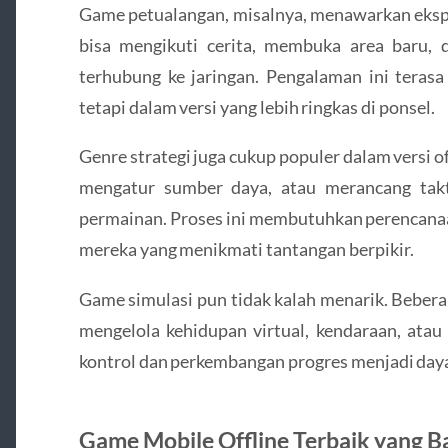
Game petualangan, misalnya, menawarkan eksplo
bisa mengikuti cerita, membuka area baru, 
terhubung ke jaringan. Pengalaman ini teras
tetapi dalam versi yang lebih ringkas di ponsel.
Genre strategi juga cukup populer dalam versi 
mengatur sumber daya, atau merancang takt
permainan. Proses ini membutuhkan perencanaa
mereka yang menikmati tantangan berpikir.
Game simulasi pun tidak kalah menarik. Bebe
mengelola kehidupan virtual, kendaraan, atau
kontrol dan perkembangan progres menjadi daya
Game Mobile Offline Terbaik yang 