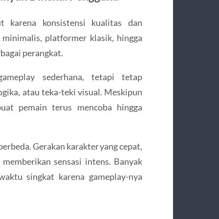
t karena konsistensi kualitas dan
inimalis, platformer klasik, hingga
bagai perangkat.
ameplay sederhana, tetapi tetap
ika, atau teka-teki visual. Meskipun
mbuat pemain terus mencoba hingga
berbeda. Gerakan karakter yang cepat,
if memberikan sensasi intens. Banyak
waktu singkat karena gameplay-nya