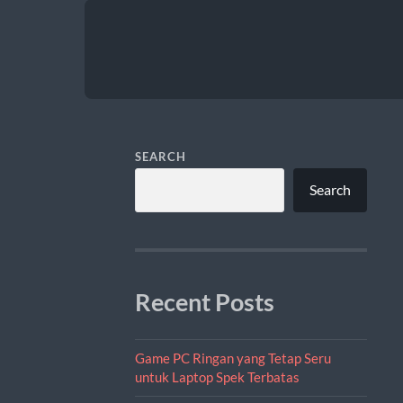
SEARCH
Search
Recent Posts
Game PC Ringan yang Tetap Seru
untuk Laptop Spek Terbatas