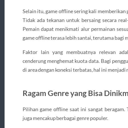
Selain itu, game offline sering kali memberika
Tidak ada tekanan untuk bersaing secara real
Pemain dapat menikmati alur permainan sesua
game offline terasa lebih santai, terutama bagi
Faktor lain yang membuatnya relevan adal
cenderung menghemat kuota data. Bagi penggun
di area dengan koneksi terbatas, hal ini menjadi 
Ragam Genre yang Bisa Dinikma
Pilihan game offline saat ini sangat beragam.
juga mencakup berbagai genre populer.