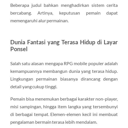
Beberapa judul bahkan menghadirkan sistem cerita
bercabang. Artinya, keputusan pemain dapat
memengaruhi alur permainan.
Dunia Fantasi yang Terasa Hidup di Layar
Ponsel
Salah satu alasan mengapa RPG mobile populer adalah
kemampuannya membangun dunia yang terasa hidup.
Lingkungan permainan biasanya dirancang dengan
detail yang cukup tinggi.
Pemain bisa menemukan berbagai karakter non-player,
misi sampingan, hingga item langka yang tersembunyi
di berbagai tempat. Elemen-elemen kecil ini membuat
pengalaman bermain terasa lebih mendalam.