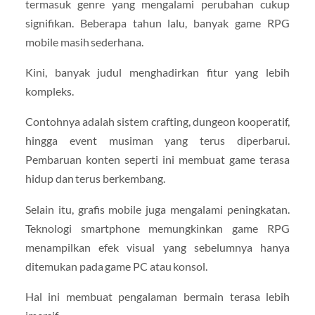
termasuk genre yang mengalami perubahan cukup
signifikan. Beberapa tahun lalu, banyak game RPG
mobile masih sederhana.
Kini, banyak judul menghadirkan fitur yang lebih
kompleks.
Contohnya adalah sistem crafting, dungeon kooperatif,
hingga event musiman yang terus diperbarui.
Pembaruan konten seperti ini membuat game terasa
hidup dan terus berkembang.
Selain itu, grafis mobile juga mengalami peningkatan.
Teknologi smartphone memungkinkan game RPG
menampilkan efek visual yang sebelumnya hanya
ditemukan pada game PC atau konsol.
Hal ini membuat pengalaman bermain terasa lebih