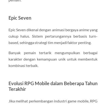
Epic Seven
Epic Seven dikenal dengan animasi bergaya anime yang
cukup halus. Sistem pertarungannya berbasis turn-
based, sehingga strategi tim menjadi faktor penting.
Banyak pemain tertarik mengumpulkan berbagai
karakter dengan kemampuan unik untuk membentuk
kombinasi terbaik.
Evolusi RPG Mobile dalam Beberapa Tahun
Terakhir
Jika melihat perkembangan industri game mobile, RPG