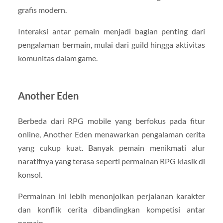
grafis modern.
Interaksi antar pemain menjadi bagian penting dari
pengalaman bermain, mulai dari guild hingga aktivitas
komunitas dalam game.
Another Eden
Berbeda dari RPG mobile yang berfokus pada fitur
online, Another Eden menawarkan pengalaman cerita
yang cukup kuat. Banyak pemain menikmati alur
naratifnya yang terasa seperti permainan RPG klasik di
konsol.
Permainan ini lebih menonjolkan perjalanan karakter
dan konflik cerita dibandingkan kompetisi antar
pemain.