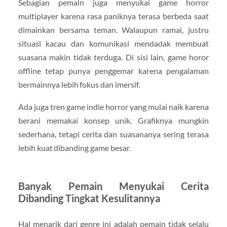
Sebagian pemain juga menyukai game horror
multiplayer karena rasa paniknya terasa berbeda saat
dimainkan bersama teman. Walaupun ramai, justru
situasi kacau dan komunikasi mendadak membuat
suasana makin tidak terduga. Di sisi lain, game horor
offline tetap punya penggemar karena pengalaman
bermainnya lebih fokus dan imersif.
Ada juga tren game indie horror yang mulai naik karena
berani memakai konsep unik. Grafiknya mungkin
sederhana, tetapi cerita dan suasananya sering terasa
lebih kuat dibanding game besar.
Banyak Pemain Menyukai Cerita
Dibanding Tingkat Kesulitannya
Hal menarik dari genre ini adalah pemain tidak selalu