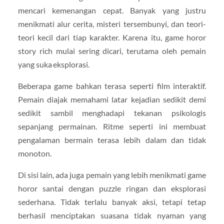
mencari kemenangan cepat. Banyak yang justru
menikmati alur cerita, misteri tersembunyi, dan teori-
teori kecil dari tiap karakter. Karena itu, game horor
story rich mulai sering dicari, terutama oleh pemain
yang suka eksplorasi.
Beberapa game bahkan terasa seperti film interaktif.
Pemain diajak memahami latar kejadian sedikit demi
sedikit sambil menghadapi tekanan psikologis
sepanjang permainan. Ritme seperti ini membuat
pengalaman bermain terasa lebih dalam dan tidak
monoton.
Di sisi lain, ada juga pemain yang lebih menikmati game
horor santai dengan puzzle ringan dan eksplorasi
sederhana. Tidak terlalu banyak aksi, tetapi tetap
berhasil menciptakan suasana tidak nyaman yang