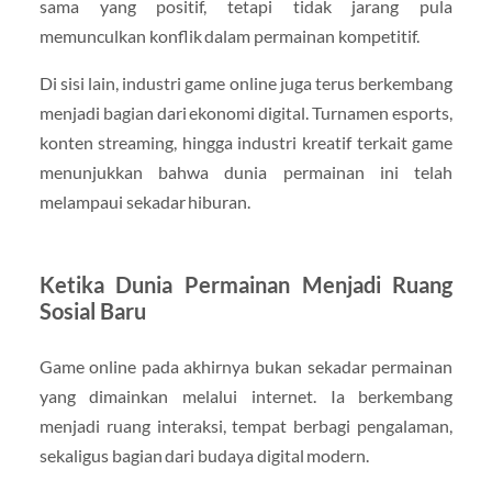
sama yang positif, tetapi tidak jarang pula
memunculkan konflik dalam permainan kompetitif.
Di sisi lain, industri game online juga terus berkembang
menjadi bagian dari ekonomi digital. Turnamen esports,
konten streaming, hingga industri kreatif terkait game
menunjukkan bahwa dunia permainan ini telah
melampaui sekadar hiburan.
Ketika Dunia Permainan Menjadi Ruang
Sosial Baru
Game online pada akhirnya bukan sekadar permainan
yang dimainkan melalui internet. Ia berkembang
menjadi ruang interaksi, tempat berbagi pengalaman,
sekaligus bagian dari budaya digital modern.