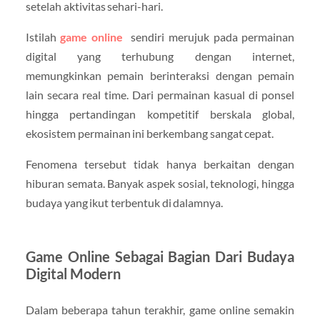
setelah aktivitas sehari-hari.
Istilah
game online
sendiri merujuk pada permainan
digital yang terhubung dengan internet,
memungkinkan pemain berinteraksi dengan pemain
lain secara real time. Dari permainan kasual di ponsel
hingga pertandingan kompetitif berskala global,
ekosistem permainan ini berkembang sangat cepat.
Fenomena tersebut tidak hanya berkaitan dengan
hiburan semata. Banyak aspek sosial, teknologi, hingga
budaya yang ikut terbentuk di dalamnya.
Game Online Sebagai Bagian Dari Budaya
Digital Modern
Dalam beberapa tahun terakhir, game online semakin