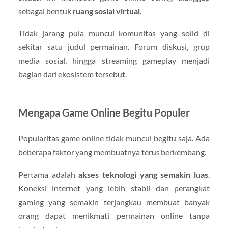
sebagai bentuk
ruang sosial virtual
.
Tidak jarang pula muncul komunitas yang solid di
sekitar satu judul permainan. Forum diskusi, grup
media sosial, hingga streaming gameplay menjadi
bagian dari ekosistem tersebut.
Mengapa Game Online Begitu Populer
Popularitas game online tidak muncul begitu saja. Ada
beberapa faktor yang membuatnya terus berkembang.
Pertama adalah
akses teknologi yang semakin luas
.
Koneksi internet yang lebih stabil dan perangkat
gaming yang semakin terjangkau membuat banyak
orang dapat menikmati permainan online tanpa