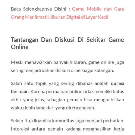
Baca Selengkapnya Disini :
Game Mobile dan Cara
Orang Menikmati Hiburan Digital di Layar Kecil
Tantangan Dan Diskusi Di Sekitar Game
Online
Meski menawarkan banyak hiburan, game online juga
sering menjadi bahan diskusi di berbagai kalangan.
Salah satu topik yang sering dibahas adalah
durasi
bermain
. Karena permainan online tidak memiliki batas
akhir yang jelas, sebagian pemain bisa menghabiskan
waktu lebih lama dari yang direncanakan.
Selain itu, dinamika komunitas juga menjadi perhatian.
Interaksi antara pemain kadang menghasilkan kerja