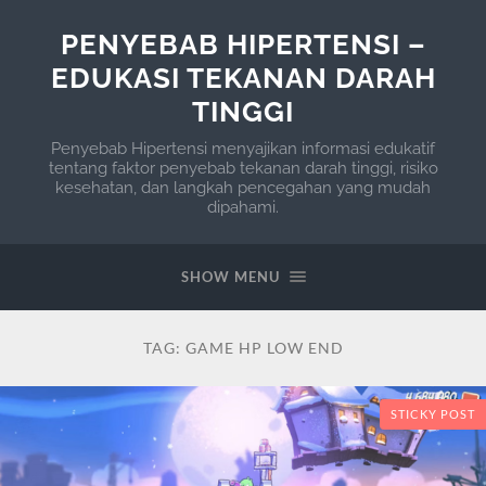
PENYEBAB HIPERTENSI –
EDUKASI TEKANAN DARAH
TINGGI
Penyebab Hipertensi menyajikan informasi edukatif
tentang faktor penyebab tekanan darah tinggi, risiko
kesehatan, dan langkah pencegahan yang mudah
dipahami.
SHOW MENU
TAG:
GAME HP LOW END
STICKY POST